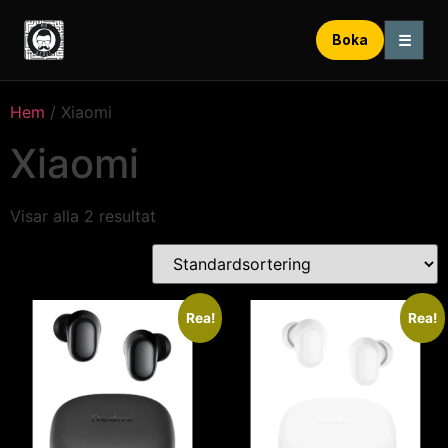
☰
Boka
Hem
/ Xiaomi
Xiaomi
Visar alla 2 resultat
Rea!
Rea!