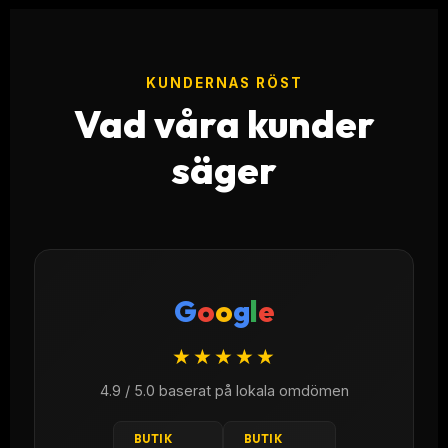
KUNDERNAS RÖST
Vad våra kunder
säger
G
o
o
g
l
e
★★★★★
4.9 / 5.0 baserat på lokala omdömen
BUTIK
BUTIK