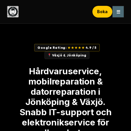
☰
Boka
Google Rating:
★★★★★
4.9 / 5
Växjö & Jönköping
Hårdvaruservice,
mobilreparation &
datorreparation i
Jönköping & Växjö.
Snabb IT-support och
elektronikservice för