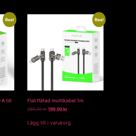
Rea!
Rea!
A till
Flat flätad multikabel 1m
299,00
kr
199,00
kr
Lägg till i varukorg