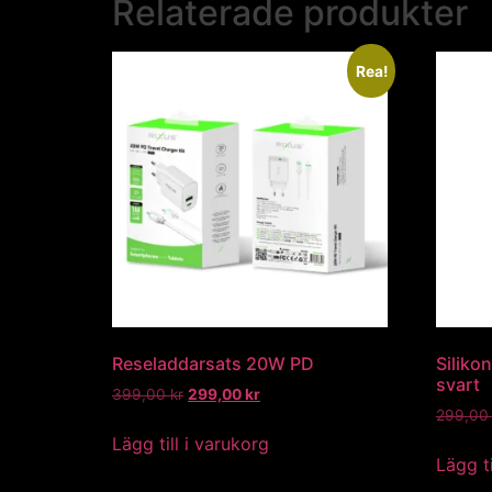
Relaterade produkter
Rea!
Reseladdarsats 20W PD
Siliko
svart
399,00
kr
299,00
kr
299,0
Lägg till i varukorg
Lägg ti