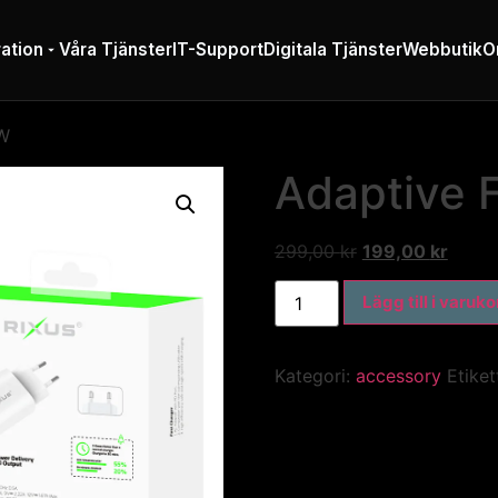
ation
Våra Tjänster
IT-Support
Digitala Tjänster
Webbutik
O
0W
Adaptive 
299,00
kr
199,00
kr
Lägg till i varuk
Kategori:
accessory
Etiket