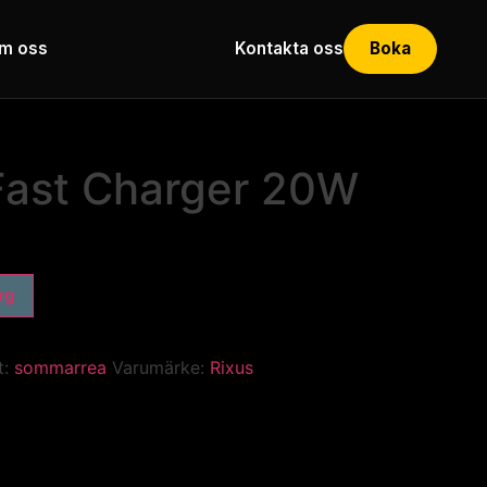
m oss
Kontakta oss
Boka
Fast Charger 20W
org
t:
sommarrea
Varumärke:
Rixus