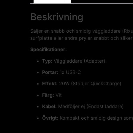
Beskrivning
Säljer en snabb och smidig väggladdare (Rixus
surfplatta eller andra prylar snabbt och säke
Specifikationer:
Typ:
Väggladdare (Adapter)
Portar:
1x USB-C
Effekt:
20W (Stödjer QuickCharge)
Färg:
Vit
Kabel:
Medföljer ej (Endast laddare)
Övrigt:
Kompakt och smidig design som ä