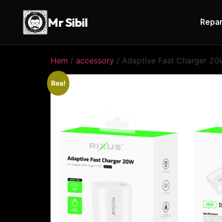
Mr Sibil
Repar
Hem
/
accessory
/ Adaptive Fast Charger 2
Rea!