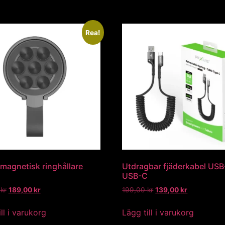
Rea!
nmagnetisk ringhållare
Utdragbar fjäderkabel USB-
USB-C
0
kr
189,00
kr
199,00
kr
139,00
kr
ll i varukorg
Lägg till i varukorg