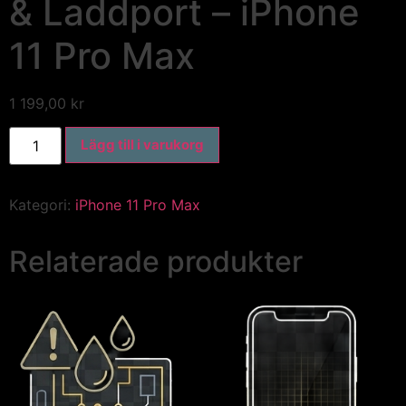
& Laddport – iPhone
11 Pro Max
1 199,00
kr
Lägg till i varukorg
Kategori:
iPhone 11 Pro Max
Relaterade produkter