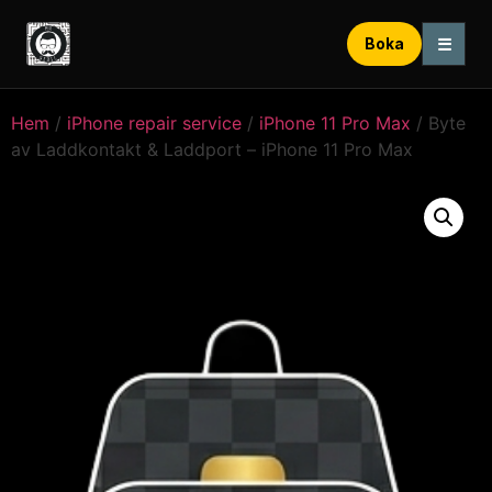
☰
Boka
Hem
/
iPhone repair service
/
iPhone 11 Pro Max
/ Byte
av Laddkontakt & Laddport – iPhone 11 Pro Max