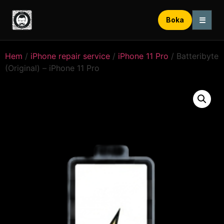
☰
Boka
Hem
/
iPhone repair service
/
iPhone 11 Pro
/ Batteribyte
(Original) – iPhone 11 Pro