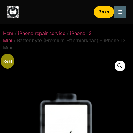
☰
Boka
Hem
/
iPhone repair service
/
iPhone 12
Mini
/ Batteribyte (Premium Eftermarknad) – iPhone 12
Mini
Rea!