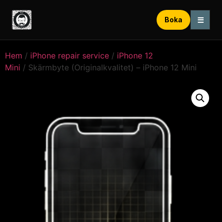
☰
Boka
Hem
/
iPhone repair service
/
iPhone 12
Mini
/ Skärmbyte (Originalkvalitet) – iPhone 12 Mini