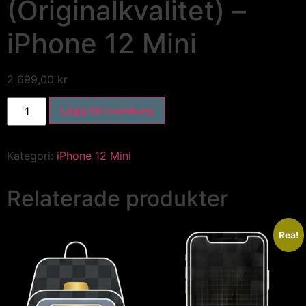
(Originalkvalitet) –
iPhone 12 Mini
2 699,00
kr
Lägg till i varukorg
Kategori:
iPhone 12 Mini
Relaterade produkter
Rea!