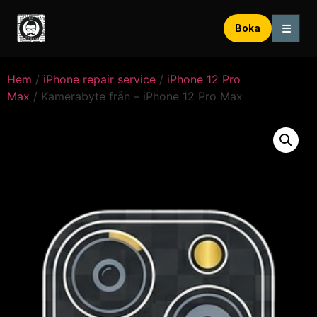
☰
Boka
Hem
/
iPhone repair service
/
iPhone 12 Pro
Max
/ Kamerabyte från – iPhone 12 Pro Max