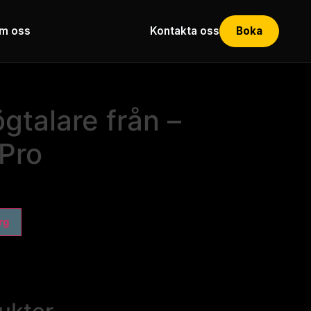
m oss
Kontakta oss
Boka
gtalare från –
 Pro
org