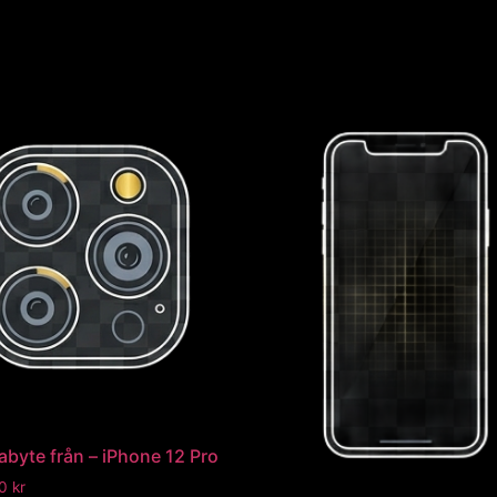
byte från – iPhone 12 Pro
00
kr