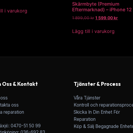
Skärmbyte (Premium
Eftermarknad) – iPhone 12
ll i varukorg
1 899,00
kr
1 599,00
kr
Lägg till i varukorg
 Oss & Kontakt
Tjänster & Process
oss
Våra Tjänster
takta oss
Kontroll och reparationsproc
a reparation
Skicka In Din Enhet För
Reparation
äxjö: 0470-51 50 99
Köp & Sälj Begagnade Enhet
önköping: 036-692 83