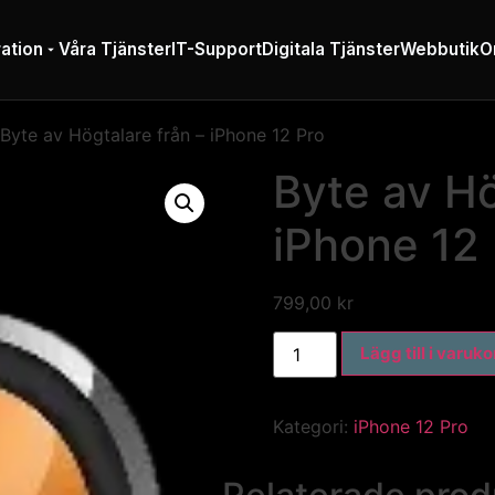
ation
Våra Tjänster
IT-Support
Digitala Tjänster
Webbutik
O
Byte av Högtalare från – iPhone 12 Pro
Byte av Hö
iPhone 12
799,00
kr
Lägg till i varuk
Kategori:
iPhone 12 Pro