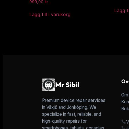
999,00
kr
Lägg ti
Lägg till i varukorg
Om
Mr Sibil
Om 
Premium device repair services
Kon
in Växjö and Jönköping. We
Bok
specialize in fast, reliable, and
high-quality repairs for
V
smartphones, tablets, consoles,
J