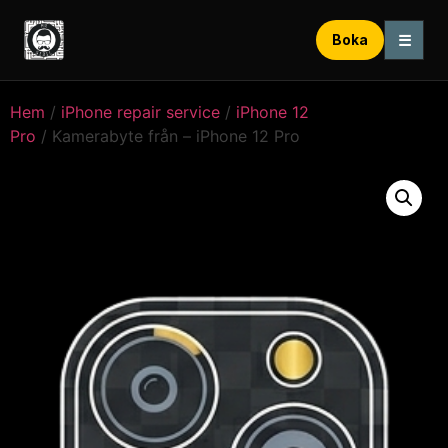
☰
Boka
Hem
/
iPhone repair service
/
iPhone 12
Pro
/ Kamerabyte från – iPhone 12 Pro