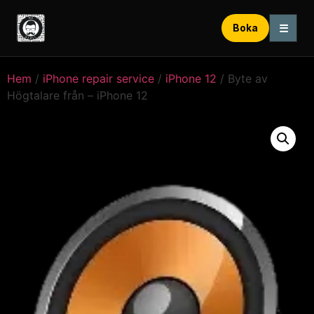
☰
Boka
Hem
/
iPhone repair service
/
iPhone 12
/ Byte av
Högtalare från – iPhone 12