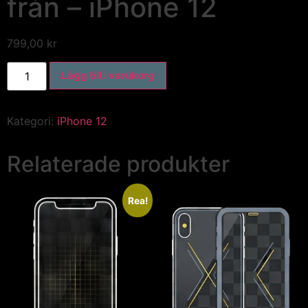
från – iPhone 12
799,00
kr
Lägg till i varukorg
Kategori:
iPhone 12
Relaterade produkter
Rea!