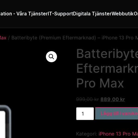
ation
Våra Tjänster
IT-Support
Digitala Tjänster
Webbutik
O
Max
/ Batteribyte (Premium Eftermarknad) – iPhone 13 Pro 
Batteriby
Eftermark
Pro Max
999,00
kr
889,00
kr
Lägg till i varuk
Kategori:
iPhone 13 Pro M