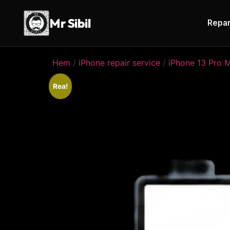
Mr Sibil
Repar
Hem
/
iPhone repair service
/
iPhone 13 Pro 
Rea!