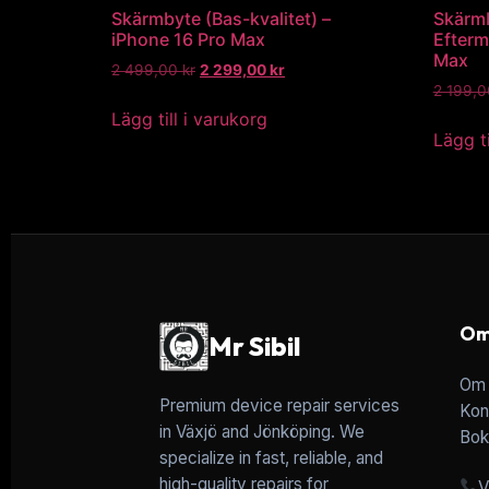
Skärmbyte (Bas-kvalitet) –
Skärm
iPhone 16 Pro Max
Efterm
Max
2 499,00
kr
2 299,00
kr
2 199,
Lägg till i varukorg
Lägg ti
Om
Mr Sibil
Om 
Premium device repair services
Kon
in Växjö and Jönköping. We
Bok
specialize in fast, reliable, and
high-quality repairs for
V