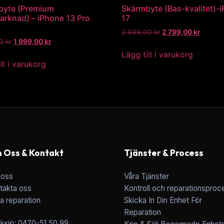
byte (Premium
Skärmbyte (Bas-kvalitet)-
arknad) – iPhone 13 Pro
17
2 999,00
kr
2 799,00
kr
00
kr
1 999,00
kr
Lägg till i varukorg
ll i varukorg
 Oss & Kontakt
Tjänster & Process
oss
Våra Tjänster
takta oss
Kontroll och reparationsproc
a reparation
Skicka In Din Enhet För
Reparation
äxjö: 0470-51 50 99