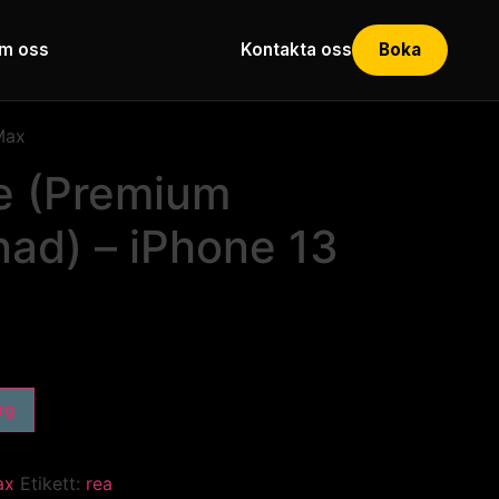
m oss
Kontakta oss
Boka
Max
te (Premium
nad) – iPhone 13
org
ax
Etikett:
rea