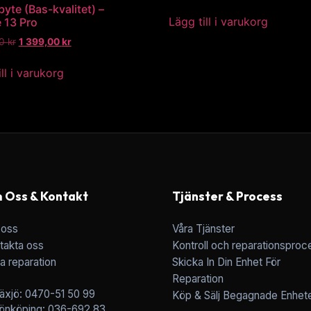
yte (Bas-kvalitet) –
Lägg till i varukorg
 13 Pro
00
kr
1 399,00
kr
ll i varukorg
 Oss & Kontakt
Tjänster & Process
oss
Våra Tjänster
takta oss
Kontroll och reparationsproc
a reparation
Skicka In Din Enhet För
Reparation
äxjö: 0470-51 50 99
Köp & Sälj Begagnade Enhet
önköping: 036-692 83