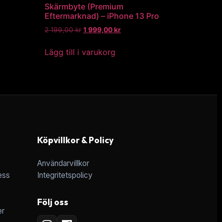
Skärmbyte (Premium
Eftermarknad) – iPhone 13 Pro
2 199,00
kr
1 999,00
kr
Lägg till i varukorg
Köpvillkor & Policy
Användarvillkor
ess
Integritetspolicy
Följ oss
er