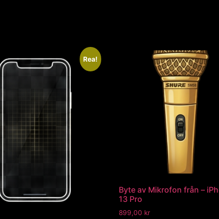
Rea!
Byte av Mikrofon från – iP
13 Pro
899,00
kr