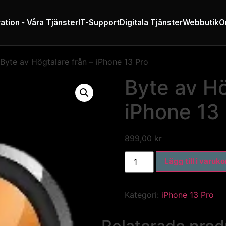
ation
Våra Tjänster
IT-Support
Digitala Tjänster
Webbutik
O
Byte av Högtalare från – iPhone 13 Pro
Byte av Hö
iPhone 13
899,00
kr
Lägg till i varuk
Kategori:
iPhone 13 Pro