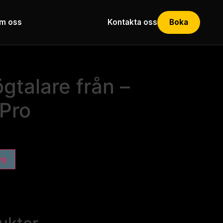
m oss
Kontakta oss
Boka
gtalare från –
 Pro
org