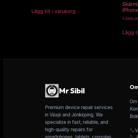
Skärmb
iPhone
Lägg till i varukorg
1 599,
Lägg ti
Om
Mr Sibil
Om 
Premium device repair services
Kon
in Växjö and Jönköping. We
Bok
specialize in fast, reliable, and
high-quality repairs for
V
smartphones, tablets, consoles,
J