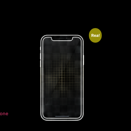
Rea!
hone