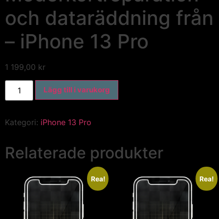
och dataräddning från
– iPhone 13 Pro
1 199,00
kr
Lägg till i varukorg
Kategori:
iPhone 13 Pro
Relaterade produkter
Rea!
Rea!