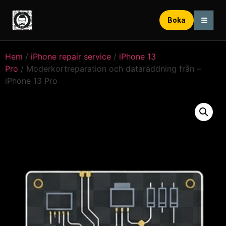
☰
Boka
Hem
/
iPhone repair service
/
iPhone 13
Pro
/ Moderkortreparation och dataräddning från –
iPhone 13 Pro