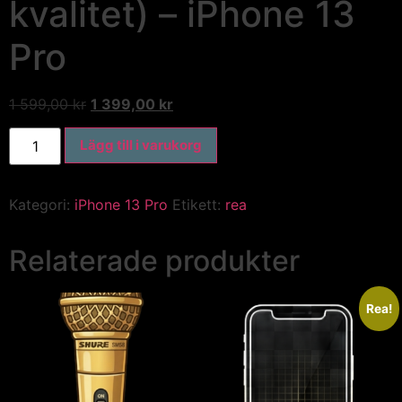
kvalitet) – iPhone 13
Pro
1 599,00
kr
1 399,00
kr
Lägg till i varukorg
Kategori:
iPhone 13 Pro
Etikett:
rea
Relaterade produkter
Rea!