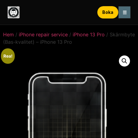
☰
Boka
Hem
/
iPhone repair service
/
iPhone 13 Pro
/ Skärmbyte
(Bas-kvalitet) – iPhone 13 Pro
Rea!