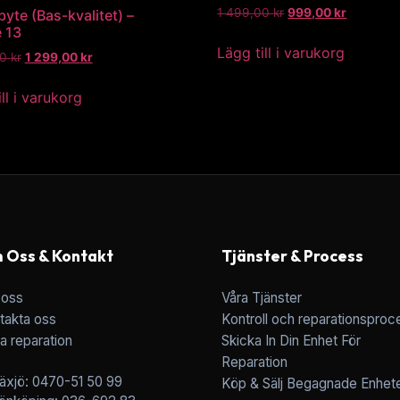
1 499,00
kr
999,00
kr
yte (Bas-kvalitet) –
 13
Lägg till i varukorg
00
kr
1 299,00
kr
ll i varukorg
 Oss & Kontakt
Tjänster & Process
oss
Våra Tjänster
takta oss
Kontroll och reparationsproc
a reparation
Skicka In Din Enhet För
Reparation
äxjö: 0470-51 50 99
Köp & Sälj Begagnade Enhet