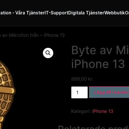
ation
Våra Tjänster
IT-Support
Digitala Tjänster
Webbutik
O
 av Mikrofon från – iPhone 13
Byte av Mi
iPhone 13
899,00
kr
Lägg till i varuk
Kategori:
iPhone 13