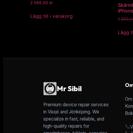
2 599,00
kr
Skärmb
iPhone
Lägg till i varukorg
1 399,
Lägg ti
Om
Mr Sibil
Om 
Premium device repair services
Kon
in Växjö and Jönköping. We
Bok
specialize in fast, reliable, and
high-quality repairs for
V