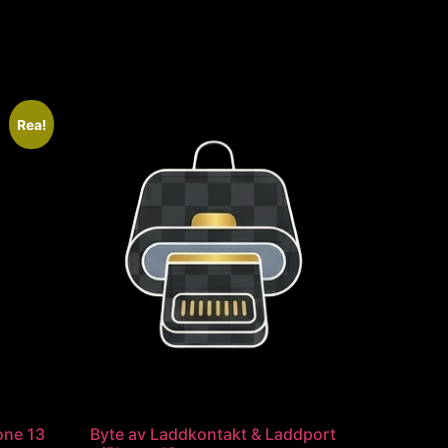
Rea!
hone 13
Byte av Laddkontakt & Laddport