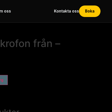
m oss
Kontakta oss
Boka
krofon från –
org