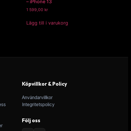
– iPhone 13
1 599,00
kr
Lägg till i varukorg
Köpvillkor & Policy
Användarvillkor
ess
Integritetspolicy
Följ oss
er