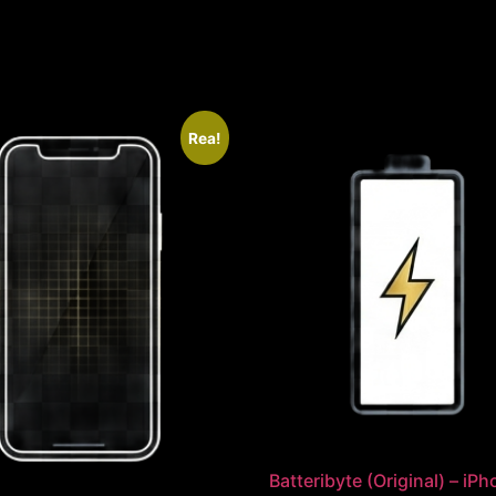
Rea!
Batteribyte (Original) – iP