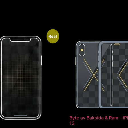
Rea!
Byte av Baksida & Ram – i
13