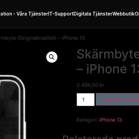
ation
Våra Tjänster
IT-Support
Digitala Tjänster
Webbutik
O
mbyte (Originalkvalitet) – iPhone 13
Skärmbyte 
– iPhone 1
2 499,00
kr
Lägg till i varuk
Kategori:
iPhone 13