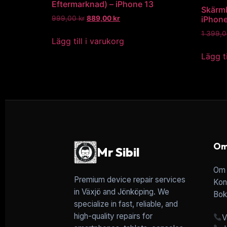
Eftermarknad) – iPhone 13
Skärmb
999,00
kr
889,00
kr
iPhone
1 399,
Lägg till i varukorg
Lägg ti
Om
Mr Sibil
Om 
Premium device repair services
Kon
in Växjö and Jönköping. We
Bok
specialize in fast, reliable, and
high-quality repairs for
V