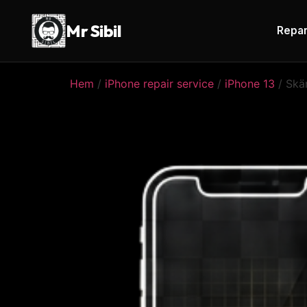
Mr Sibil
Repar
Hem
/
iPhone repair service
/
iPhone 13
/ Skär