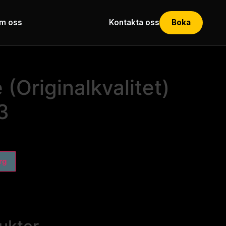
m oss
Kontakta oss
Boka
(Originalkvalitet)
3
org