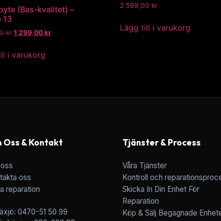
2 599,00
kr
yte (Bas-kvalitet) –
 13
Lägg till i varukorg
00
kr
1 299,00
kr
ll i varukorg
 Oss & Kontakt
Tjänster & Process
oss
Våra Tjänster
takta oss
Kontroll och reparationsproc
a reparation
Skicka In Din Enhet För
Reparation
äxjö: 0470-51 50 99
Köp & Sälj Begagnade Enhet