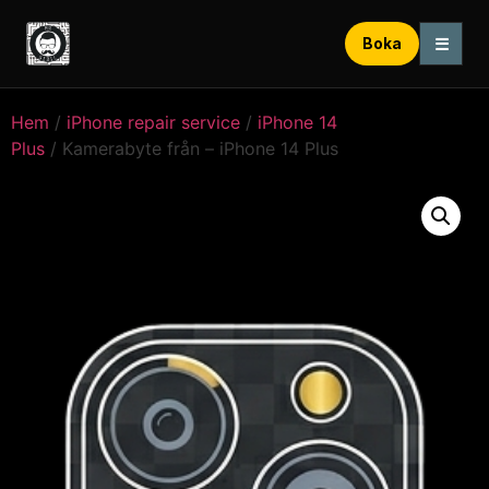
☰
Boka
Hem
/
iPhone repair service
/
iPhone 14
Plus
/ Kamerabyte från – iPhone 14 Plus