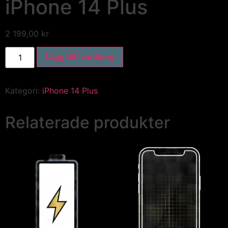
iPhone 14 Plus
2 199,00
kr
Lägg till i varukorg
Kategori:
iPhone 14 Plus
Relaterade produkter