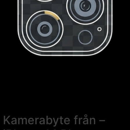
Kamerabyte från –