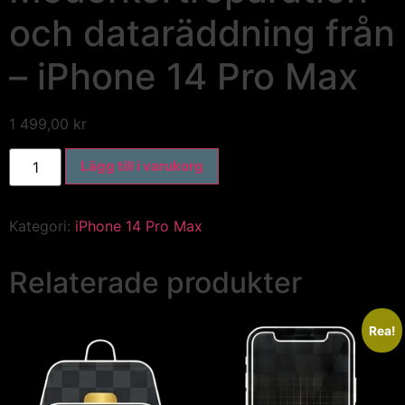
och dataräddning från
– iPhone 14 Pro Max
1 499,00
kr
Lägg till i varukorg
Kategori:
iPhone 14 Pro Max
Relaterade produkter
Rea!