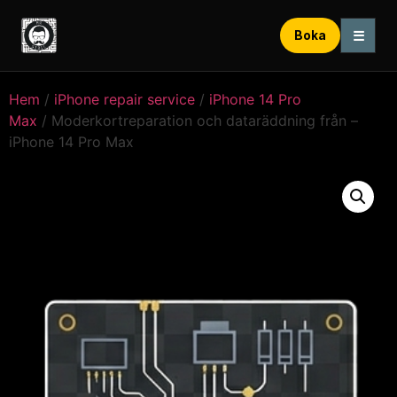
☰
Boka
Hem
/
iPhone repair service
/
iPhone 14 Pro
Max
/ Moderkortreparation och dataräddning från –
iPhone 14 Pro Max