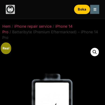
☰
Boka
Hem
/
iPhone repair service
/
iPhone 14
Pro
/ Batteribyte (Premium Eftermarknad) – iPhone 14
Pro
Rea!