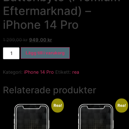
Eftermarknad) –
iPhone 14 Pro
1 299,00
kr
949,00
kr
Lägg till i varukorg
Kategori:
iPhone 14 Pro
Etikett:
rea
Relaterade produkter
Rea!
Rea!