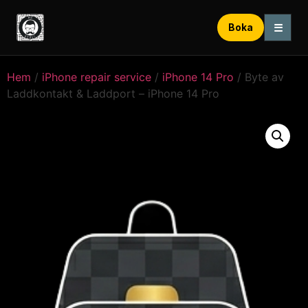
☰
Boka
Hem
/
iPhone repair service
/
iPhone 14 Pro
/ Byte av
Laddkontakt & Laddport – iPhone 14 Pro