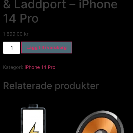
& Laddport – iPhone
14 Pro
1 899,00
kr
Lägg till i varukorg
Kategori:
iPhone 14 Pro
Relaterade produkter