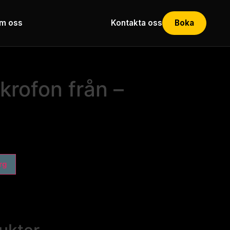
m oss
Kontakta oss
Boka
krofon från –
org