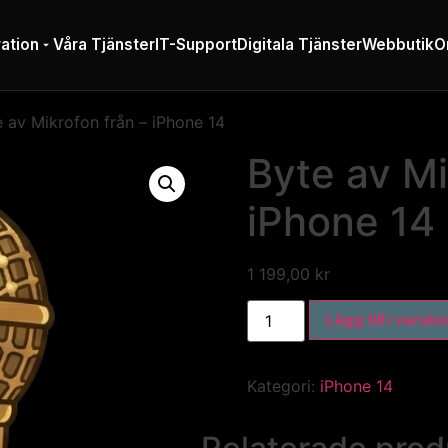
ation
Våra Tjänster
IT-Support
Digitala Tjänster
Webbutik
O
 av Mikrofon från – iPhone 14
Byte av Mi
iPhone 14
1 199,00
kr
Lägg till i varuk
Kategori:
iPhone 14