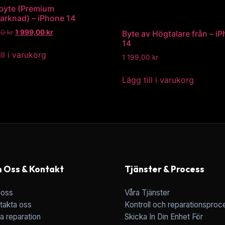
byte (Premium
arknad) – iPhone 14
00
kr
1 999,00
kr
Byte av Högtalare från – i
14
ll i varukorg
1 199,00
kr
Lägg till i varukorg
 Oss & Kontakt
Tjänster & Process
oss
Våra Tjänster
takta oss
Kontroll och reparationsproc
a reparation
Skicka In Din Enhet För