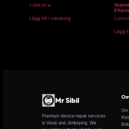
Skärm
1 399,00
kr
Efterm
Lägg till i varukorg
2 099,
Lägg ti
Om
Mr Sibil
Om 
Premium device repair services
Kon
in Växjö and Jönköping. We
Bok