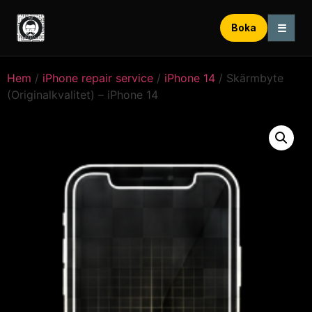
☰
Boka
Hem
/
iPhone repair service
/
iPhone 14
/ Skärmbyte
(Originalkvalitet) – iPhone 14