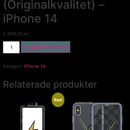
(Originalkvalitet) –
iPhone 14
2 499,00
kr
Lägg till i varukorg
Kategori:
iPhone 14
Relaterade produkter
Rea!