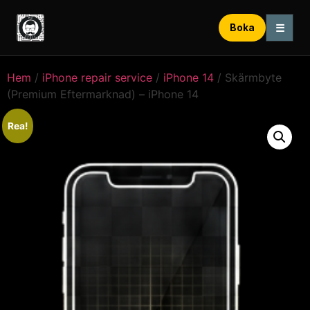
☰
Boka
Hem
/
iPhone repair service
/
iPhone 14
/ Skärmbyte
(Premium Eftermarknad) – iPhone 14
Rea!