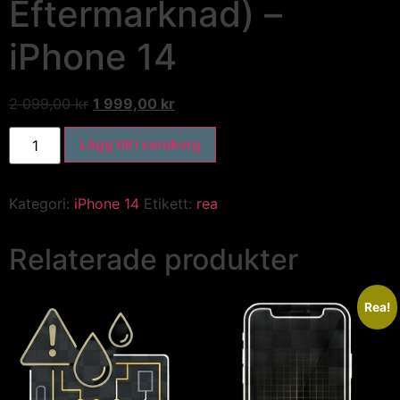
Eftermarknad) –
iPhone 14
2 099,00
kr
1 999,00
kr
Lägg till i varukorg
Kategori:
iPhone 14
Etikett:
rea
Relaterade produkter
Rea!