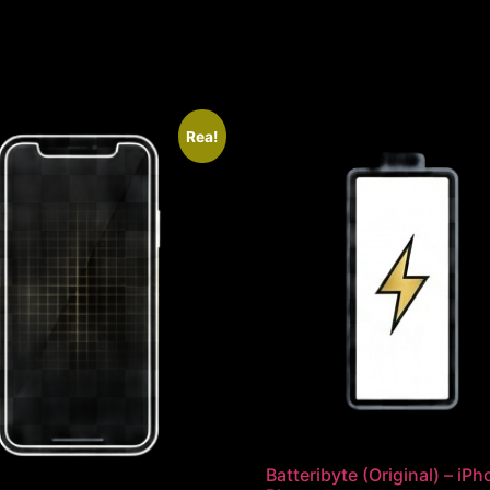
Rea!
Batteribyte (Original) – iP