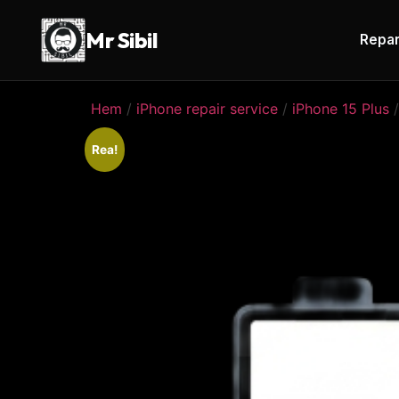
Mr Sibil
Repar
Hem
/
iPhone repair service
/
iPhone 15 Plus
/
Rea!