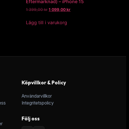
Eftermarknad) – iPhone 15
1 399,00
kr
1 099,00
kr
Lägg till i varukorg
Köpvillkor & Policy
Användarvillkor
ess
Integritetspolicy
Följ oss
er