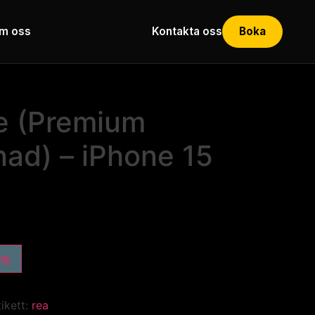
m oss
Kontakta oss
Boka
te (Premium
nad) – iPhone 15
org
tikett:
rea