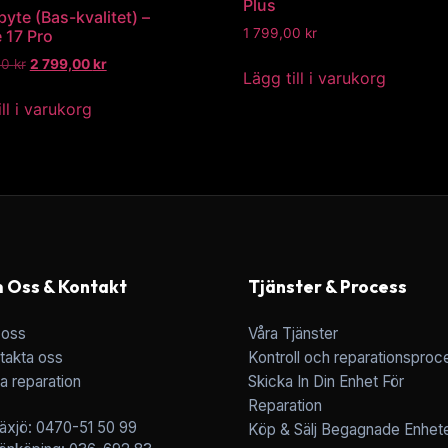
Plus
yte (Bas-kvalitet) –
1 799,00
kr
 17 Pro
00
kr
2 799,00
kr
Lägg till i varukorg
ll i varukorg
 Oss & Kontakt
Tjänster & Process
oss
Våra Tjänster
takta oss
Kontroll och reparationsproc
a reparation
Skicka In Din Enhet För
Reparation
äxjö: 0470-51 50 99
Köp & Sälj Begagnade Enhet