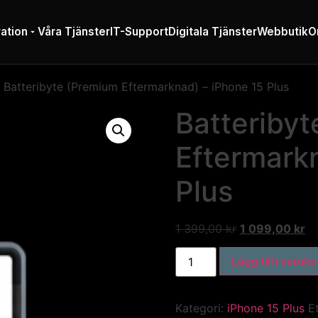
ation
Våra Tjänster
IT-Support
Digitala Tjänster
Webbutik
O
 Batteribyte (Premium Eftermarknad) – iPhone 15 Plus
Batteriby
Eftermark
Plus
1 399,00
kr
1 099,00
kr
Lägg till i varuk
Kategori:
iPhone 15 Plus
E