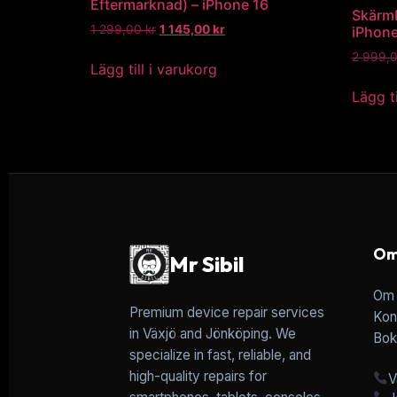
Eftermarknad) – iPhone 16
Skärmb
1 299,00
kr
1 145,00
kr
iPhone
2 999,
Lägg till i varukorg
Lägg ti
Om
Mr Sibil
Om 
Premium device repair services
Kon
in Växjö and Jönköping. We
Bok
specialize in fast, reliable, and
high-quality repairs for
V