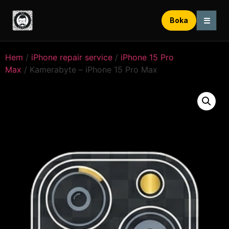
☰
Boka
Hem
/
iPhone repair service
/
iPhone 15 Pro
Max
/ Kamerabyte – iPhone 15 Pro Max