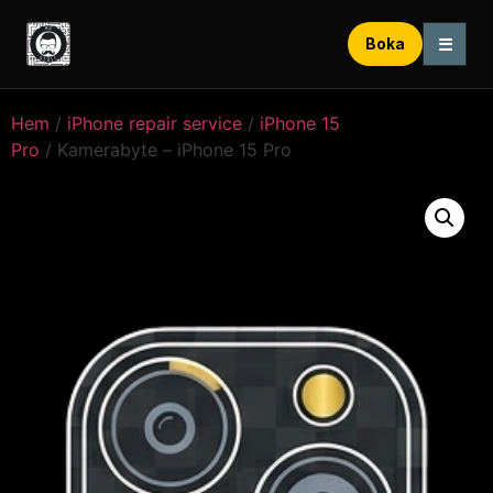
☰
Boka
Hem
/
iPhone repair service
/
iPhone 15
Pro
/ Kamerabyte – iPhone 15 Pro