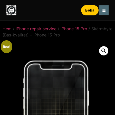
☰
Boka
Hem
/
iPhone repair service
/
iPhone 15 Pro
/ Skärmbyte
(Bas-kvalitet) – iPhone 15 Pro
Rea!