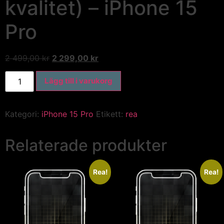
kvalitet) – iPhone 15
Pro
2 499,00
kr
2 299,00
kr
Lägg till i varukorg
Kategori:
iPhone 15 Pro
Etikett:
rea
Relaterade produkter
Rea!
Rea!