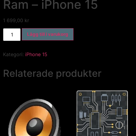
Ram – iPhone 15
1 699,00
kr
Lägg till i varukorg
Kategori:
iPhone 15
Relaterade produkter