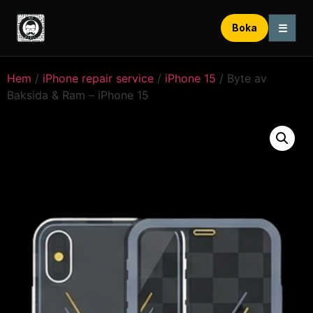
☰
Boka
Hem
/
iPhone repair service
/
iPhone 15
/ Byte av
Baksida & Ram – iPhone 15