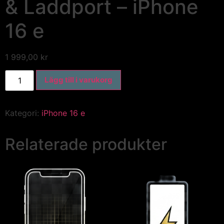
& Laddport – iPhone
16 e
1 999,00
kr
Lägg till i varukorg
Kategori:
iPhone 16 e
Relaterade produkter