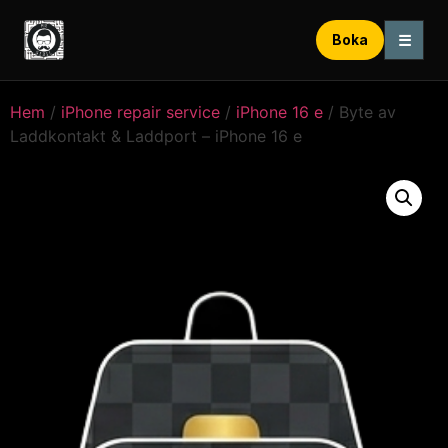
☰
Boka
Hem
/
iPhone repair service
/
iPhone 16 e
/ Byte av
Laddkontakt & Laddport – iPhone 16 e