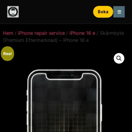
☰
Boka
Hem
/
iPhone repair service
/
iPhone 16 e
/ Skärmbyte
(Premium Eftermarknad) – iPhone 16 e
Rea!