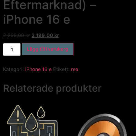
Eftermarknad) –
iPhone 16 e
2 299,00
kr
2 199,00
kr
Lägg till i varukorg
Kategori:
iPhone 16 e
Etikett:
rea
Relaterade produkter