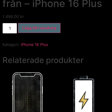
från – iPhone 16 Plus
1 499,00
kr
Lägg till i varukorg
Kategori:
iPhone 16 Plus
Relaterade produkter