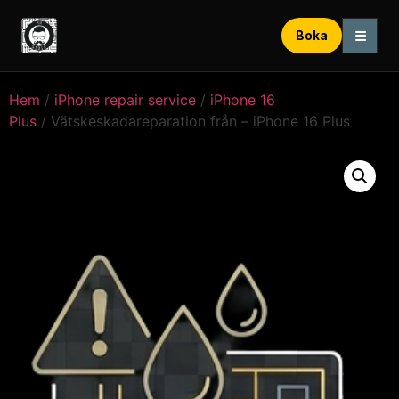
☰
Boka
Hem
/
iPhone repair service
/
iPhone 16
Plus
/ Vätskeskadareparation från – iPhone 16 Plus