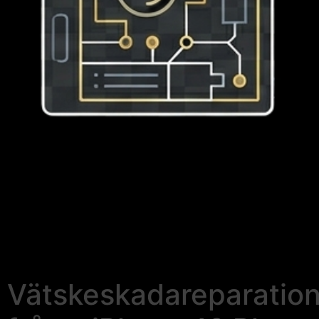
Vätskeskadareparatio