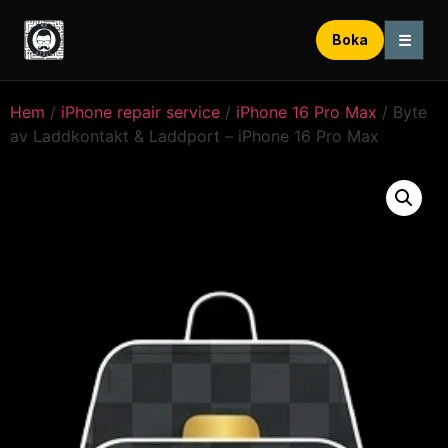
☰
Boka
Hem
/
iPhone repair service
/
iPhone 16 Pro Max
/ Byte
av Laddkontakt & Laddport – iPhone 16 Pro Max