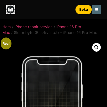
☰
Boka
Hem
/
iPhone repair service
/
iPhone 16 Pro
Max
/ Skärmbyte (Bas-kvalitet) – iPhone 16 Pro Max
Rea!