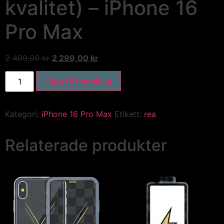
kvalitet) – iPhone 16
Pro Max
2 499,00
kr
2 299,00
kr
Lägg till i varukorg
Kategori:
iPhone 16 Pro Max
Etikett:
rea
Relaterade produkter