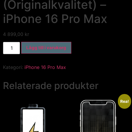
(Originalkvalitet) –
iPhone 16 Pro Max
4 899,00
kr
Lägg till i varukorg
Kategori:
iPhone 16 Pro Max
Relaterade produkter
Rea!