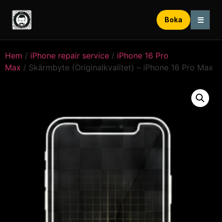
☰
Boka
Hem
/
iPhone repair service
/
iPhone 16 Pro
Max
/ Skärmbyte (Originalkvalitet) – iPhone 16 Pro Max