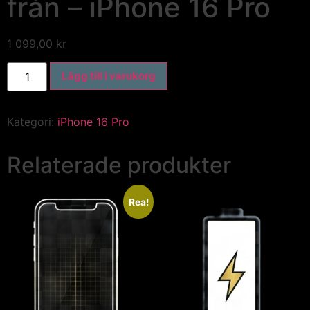
från – iPhone 16 Pro
1 099,00
kr
Lägg till i varukorg
Kategori:
iPhone 16 Pro
Relaterade produkter
Rea!