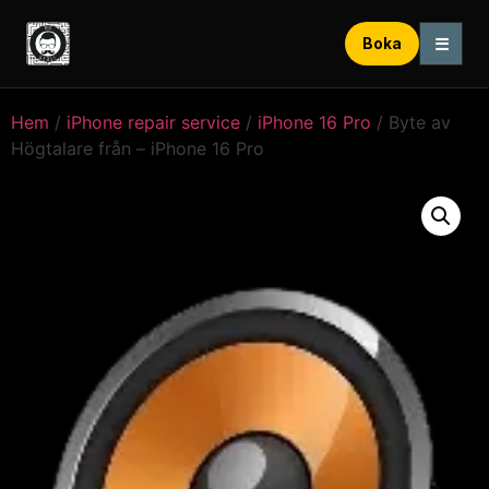
☰
Boka
Hem
/
iPhone repair service
/
iPhone 16 Pro
/ Byte av
Högtalare från – iPhone 16 Pro