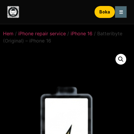
☰
Boka
Hem
/
iPhone repair service
/
iPhone 16
/ Batteribyte
(Original) – iPhone 16