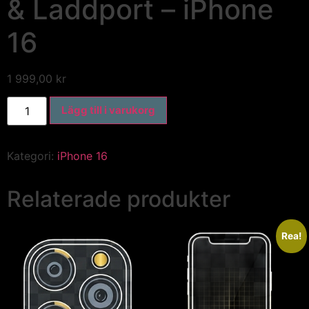
& Laddport – iPhone
16
1 999,00
kr
Lägg till i varukorg
Kategori:
iPhone 16
Relaterade produkter
Rea!