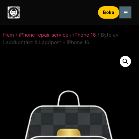
☰
Boka
Hem
/
iPhone repair service
/
iPhone 16
/ Byte av
Laddkontakt & Laddport – iPhone 16