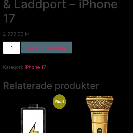
& Laddport – iPhone
17
2 999,00
kr
Lägg till i varukorg
Kategori:
iPhone 17
Relaterade produkter
Rea!