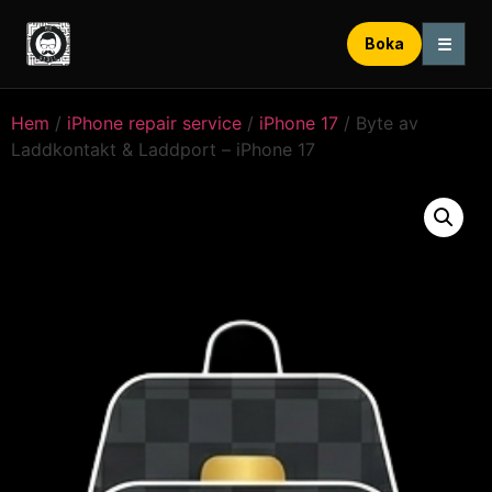
☰
Boka
Hem
/
iPhone repair service
/
iPhone 17
/ Byte av
Laddkontakt & Laddport – iPhone 17