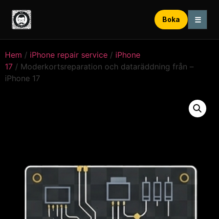
☰
Boka
Hem
/
iPhone repair service
/
iPhone
17
/ Moderkortsreparation och dataräddning från –
iPhone 17