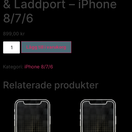
& Laddport – iPhone
8/7/6
899,00
kr
Lägg till i varukorg
Kategori:
iPhone 8/7/6
Relaterade produkter