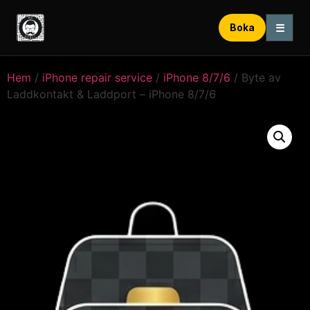
☰
Boka
Hem
/
iPhone repair service
/
iPhone 8/7/6
/ Byte av
Laddkontakt & Laddport – iPhone 8/7/6