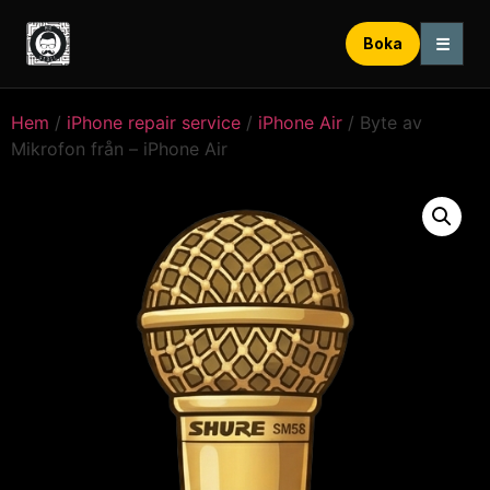
☰
Boka
Hem
/
iPhone repair service
/
iPhone Air
/ Byte av
Mikrofon från – iPhone Air