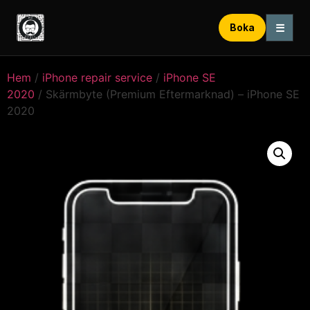
☰
Boka
Hem
/
iPhone repair service
/
iPhone SE
2020
/ Skärmbyte (Premium Eftermarknad) – iPhone SE
2020