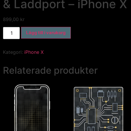
& Laddport – iPhone X
899,00
kr
Lägg till i varukorg
Kategori:
iPhone X
Relaterade produkter