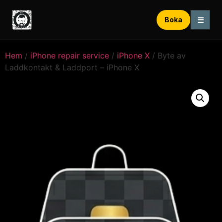
☰
Boka
Hem
/
iPhone repair service
/
iPhone X
/ Byte av
Laddkontakt & Laddport – iPhone X