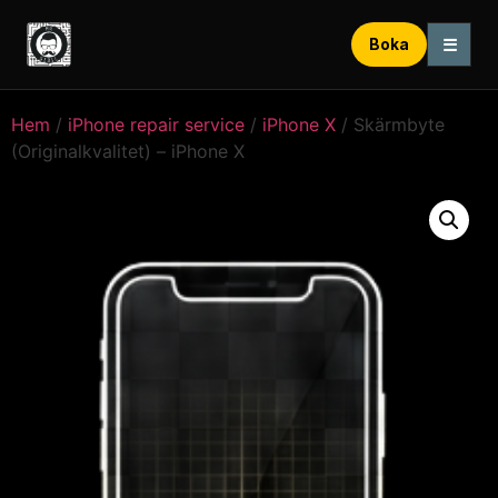
☰
Boka
Hem
/
iPhone repair service
/
iPhone X
/ Skärmbyte
(Originalkvalitet) – iPhone X