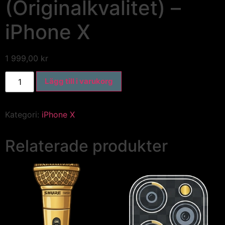
(Originalkvalitet) –
iPhone X
1 999,00
kr
Lägg till i varukorg
Kategori:
iPhone X
Relaterade produkter