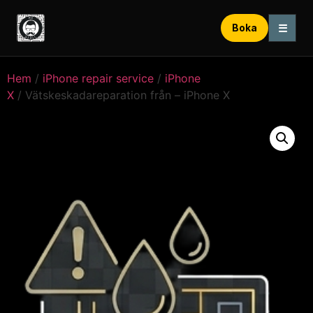
☰
Boka
Hem
/
iPhone repair service
/
iPhone
X
/ Vätskeskadareparation från – iPhone X