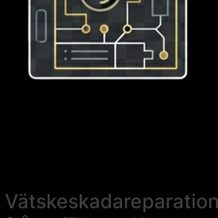
Vätskeskadareparatio