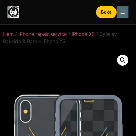
☰
Boka
Hem
/
iPhone repair service
/
iPhone XS
/ Byte av
Baksida & Ram – iPhone XS