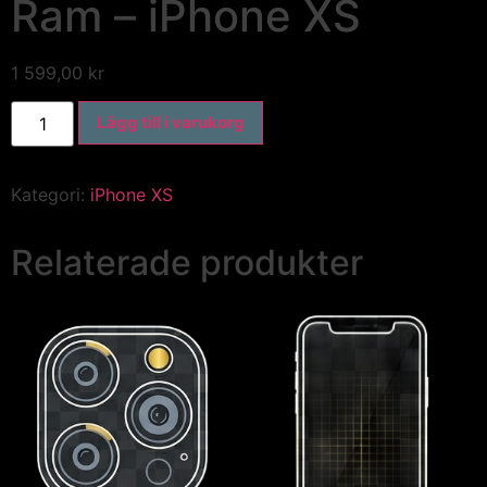
Ram – iPhone XS
1 599,00
kr
Lägg till i varukorg
Kategori:
iPhone XS
Relaterade produkter