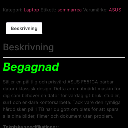
Kategori:
Laptop
Etikett:
sommarrea
Varumärke:
ASUS
Beskrivning
Beskrivning
Begagnad
Säljer en pålitlig och prisvärd ASUS F551CA bärbar
dator i klassisk design. Detta är en utmärkt maskin för
dig som behöver en dator för vardagligt bruk, studier,
surf och enklare kontorsarbete. Tack vare den rymliga
hårddisken på 1 TB har du gott om plats för att spara
alla dina bilder, filmer och dokument utan problem.
Tekniska specifikationer: