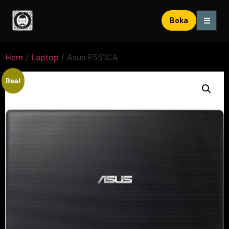
☰
Boka
Hem
/
Laptop
/ Asus F551CA
Rea!