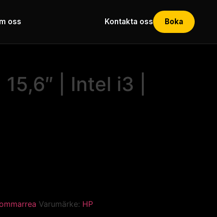
m oss
Kontakta oss
Boka
5,6″ | Intel i3 |
ommarrea
Varumärke:
HP