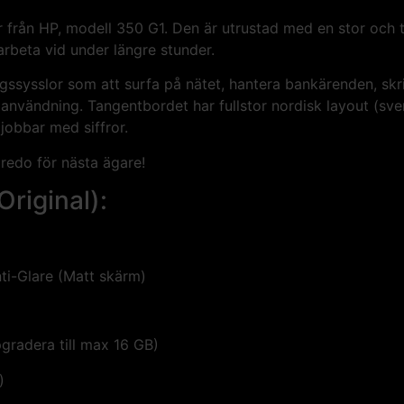
or från HP, modell 350 G1. Den är utrustad med en stor oc
 arbeta vid under längre stunder.
ssysslor som att surfa på nätet, hantera bankärenden, skri
g användning. Tangentbordet har fullstor nordisk layout (s
 jobbar med siffror.
 redo för nästa ägare!
Original):
i-Glare (Matt skärm)
radera till max 16 GB)
)