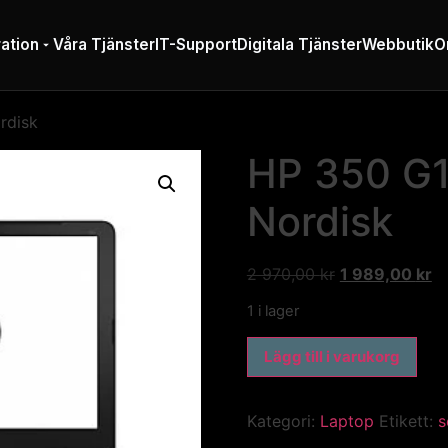
ation
Våra Tjänster
IT-Support
Digitala Tjänster
Webbutik
O
ordisk
HP 350 G1 1
Nordisk
2 970,00
kr
1 989,00
kr
1 i lager
Lägg till i varukorg
Kategori:
Laptop
Etikett:
s