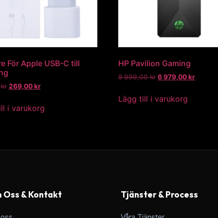
e För Apple USB-C till
HP Pavilion Gaming
ing
8 999,00
kr
6 979,00
kr
0
kr
269,00
kr
Lägg till i varukorg
ll i varukorg
 Oss & Kontakt
Tjänster & Process
oss
Våra Tjänster