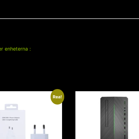
er enheterna :
Rea!