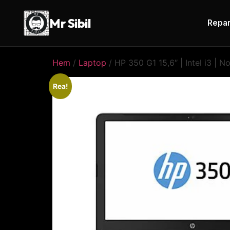
Mr Sibil
Repar
Hem
/
Laptop
/ HP 350 G1 15,6″ | Intel i3 | N
Rea!