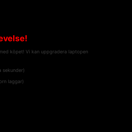
evelse!
d med köpet! Vi kan uppgradera laptopen
a sekunder)
orn laggar)