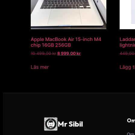
Apple MacBook Air 15-inch M4
Laddar
chip 16GB 256GB
lightn
10 499,00
kr
8 999,00
kr
449,0
Läs mer
Lägg ti
Om
Mr Sibil
Om 