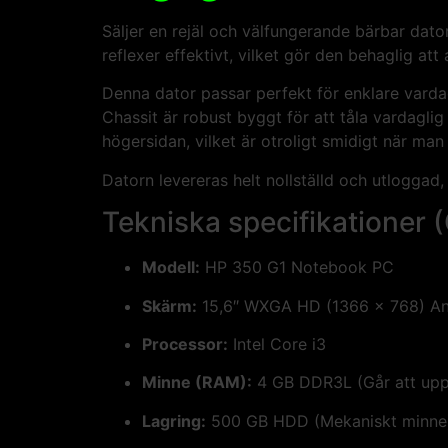
Säljer en rejäl och välfungerande bärbar dat
reflexer effektivt, vilket gör den behaglig att
Denna dator passar perfekt för enklare vardag
Chassit är robust byggt för att tåla vardagli
högersidan, vilket är otroligt smidigt när man
Datorn levereras helt nollställd och utloggad,
Tekniska specifikationer (
Modell:
HP 350 G1 Notebook PC
Skärm:
15,6″ WXGA HD (1366 x 768) Ant
Processor:
Intel Core i3
Minne (RAM):
4 GB DDR3L (Går att uppg
Lagring:
500 GB HDD (Mekaniskt minne