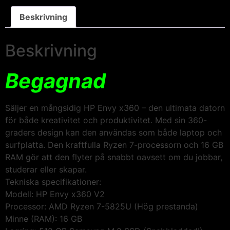
Beskrivning
Beskrivning
Begagnad
​Säljer en mångsidig HP Envy x360 – den ultimata datorn
för både kreativitet och produktivitet. Med sin 360-
graders design kan den användas som både laptop och
surfplatta. Den kraftfulla Ryzen 7-processorn och 16 GB
RAM gör att den flyter på snabbt oavsett om du jobbar,
studerar eller skapar.
​Tekniska specifikationer:
​Modell: HP Envy x360 V2
​Processor: AMD Ryzen 7-5825U (Hög prestanda)
​Minne (RAM): 16 GB