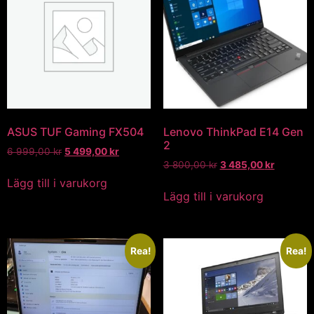
ASUS TUF Gaming FX504
Lenovo ThinkPad E14 Gen
2
6 999,00
kr
5 499,00
kr
3 800,00
kr
3 485,00
kr
Lägg till i varukorg
Lägg till i varukorg
Rea!
Rea!