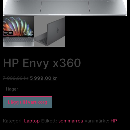
HP Envy x360
7 999,00
kr
5 999,00
kr
1 i lager
Lägg till i varukorg
Kategori:
Laptop
Etikett:
sommarrea
Varumärke:
HP