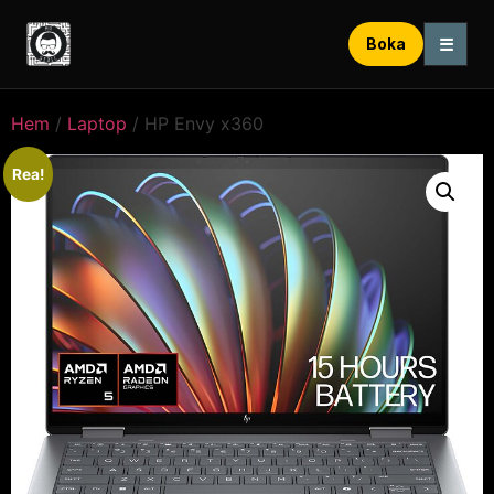
☰
Boka
Hem
/
Laptop
/ HP Envy x360
Rea!