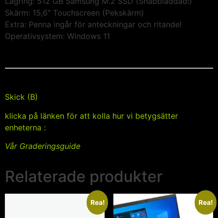
​Lagring: 512 GB Samsung M.2 SSD (Snabbladdad!)
​Skärm: 15,6″ Touchscreen (Pekskärm)
​Extra: Penna ingår för anteckningar och ritande!
​Operativsystem: Windows 11
Skick (B)
klicka på länken för att kolla hur vi betygsätter
enheterna :
Vår Graderingsguide
Relaterade produkter
Rea!
Rea!